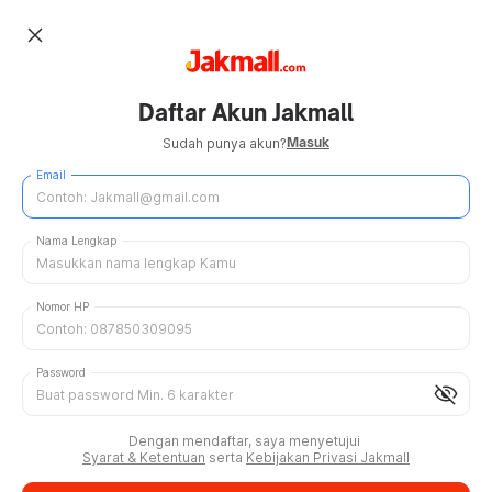
close
Daftar Akun Jakmall
Masuk
Sudah punya akun?
Email
Nama Lengkap
Nomor HP
Password
visibility_off
Dengan mendaftar, saya menyetujui
Syarat & Ketentuan
serta
Kebijakan Privasi Jakmall