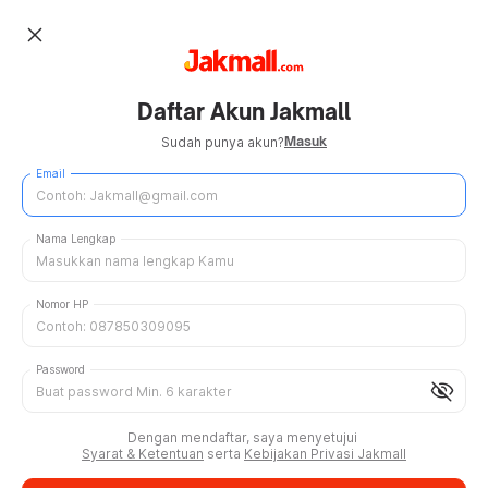
close
Daftar Akun Jakmall
Masuk
Sudah punya akun?
Email
Nama Lengkap
Nomor HP
Password
visibility_off
Dengan mendaftar, saya menyetujui
Syarat & Ketentuan
serta
Kebijakan Privasi Jakmall