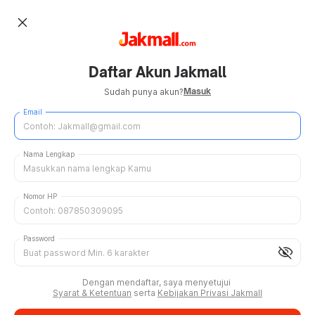
close
Daftar Akun Jakmall
Masuk
Sudah punya akun?
Email
Nama Lengkap
Nomor HP
Password
visibility_off
Dengan mendaftar, saya menyetujui
Syarat & Ketentuan
serta
Kebijakan Privasi Jakmall