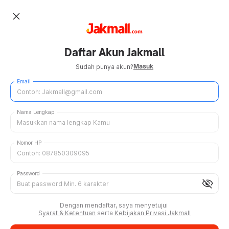
close
Daftar Akun Jakmall
Masuk
Sudah punya akun?
Email
Nama Lengkap
Nomor HP
Password
visibility_off
Dengan mendaftar, saya menyetujui
Syarat & Ketentuan
serta
Kebijakan Privasi Jakmall