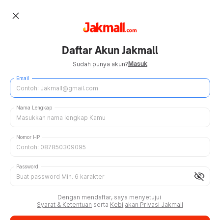
close
Daftar Akun Jakmall
Masuk
Sudah punya akun?
Email
Nama Lengkap
Nomor HP
Password
visibility_off
Dengan mendaftar, saya menyetujui
Syarat & Ketentuan
serta
Kebijakan Privasi Jakmall