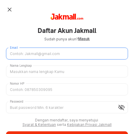
close
Daftar Akun Jakmall
Masuk
Sudah punya akun?
Email
Nama Lengkap
Nomor HP
Password
visibility_off
Dengan mendaftar, saya menyetujui
Syarat & Ketentuan
serta
Kebijakan Privasi Jakmall