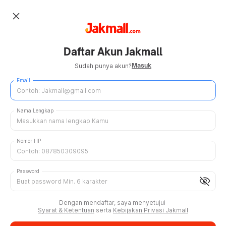
close
Daftar Akun Jakmall
Masuk
Sudah punya akun?
Email
Nama Lengkap
Nomor HP
Password
visibility_off
Dengan mendaftar, saya menyetujui
Syarat & Ketentuan
serta
Kebijakan Privasi Jakmall