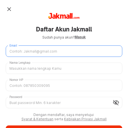
close
Daftar Akun Jakmall
Masuk
Sudah punya akun?
Email
Nama Lengkap
Nomor HP
Password
visibility_off
Dengan mendaftar, saya menyetujui
Syarat & Ketentuan
serta
Kebijakan Privasi Jakmall