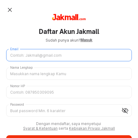
close
Daftar Akun Jakmall
Masuk
Sudah punya akun?
Email
Nama Lengkap
Nomor HP
Password
visibility_off
Dengan mendaftar, saya menyetujui
Syarat & Ketentuan
serta
Kebijakan Privasi Jakmall