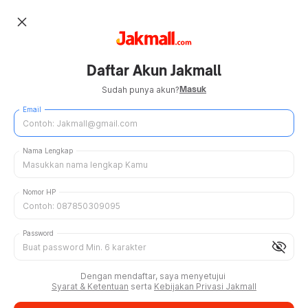
close
Daftar Akun Jakmall
Masuk
Sudah punya akun?
Email
Nama Lengkap
Nomor HP
Password
visibility_off
Dengan mendaftar, saya menyetujui
Syarat & Ketentuan
serta
Kebijakan Privasi Jakmall