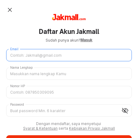
close
Daftar Akun Jakmall
Masuk
Sudah punya akun?
Email
Nama Lengkap
Nomor HP
Password
visibility_off
Dengan mendaftar, saya menyetujui
Syarat & Ketentuan
serta
Kebijakan Privasi Jakmall