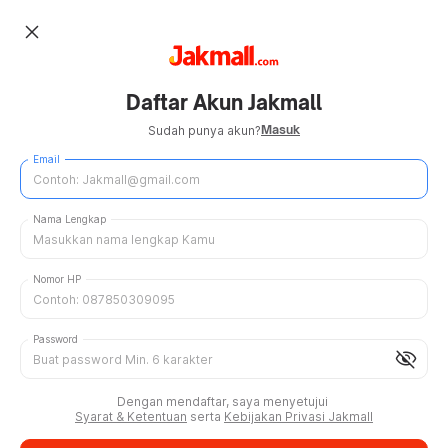
close
Daftar Akun Jakmall
Masuk
Sudah punya akun?
Email
Nama Lengkap
Nomor HP
Password
visibility_off
Dengan mendaftar, saya menyetujui
Syarat & Ketentuan
serta
Kebijakan Privasi Jakmall