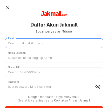
close
Daftar Akun Jakmall
Masuk
Sudah punya akun?
Email
Nama Lengkap
Nomor HP
Password
visibility_off
Dengan mendaftar, saya menyetujui
Syarat & Ketentuan
serta
Kebijakan Privasi Jakmall