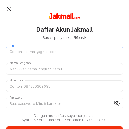
close
Daftar Akun Jakmall
Masuk
Sudah punya akun?
Email
Nama Lengkap
Nomor HP
Password
visibility_off
Dengan mendaftar, saya menyetujui
Syarat & Ketentuan
serta
Kebijakan Privasi Jakmall