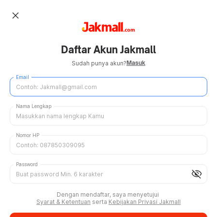
close
Daftar Akun Jakmall
Masuk
Sudah punya akun?
Email
Nama Lengkap
Nomor HP
Password
visibility_off
Dengan mendaftar, saya menyetujui
Syarat & Ketentuan
serta
Kebijakan Privasi Jakmall