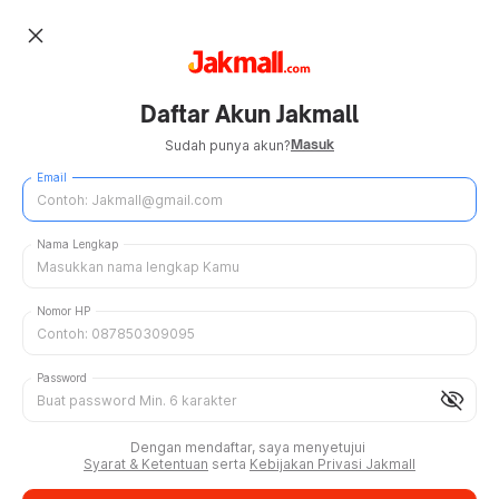
close
Daftar Akun Jakmall
Masuk
Sudah punya akun?
Email
Nama Lengkap
Nomor HP
Password
visibility_off
Dengan mendaftar, saya menyetujui
Syarat & Ketentuan
serta
Kebijakan Privasi Jakmall