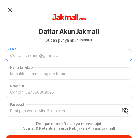
close
Daftar Akun Jakmall
Masuk
Sudah punya akun?
Email
Nama Lengkap
Nomor HP
Password
visibility_off
Dengan mendaftar, saya menyetujui
Syarat & Ketentuan
serta
Kebijakan Privasi Jakmall