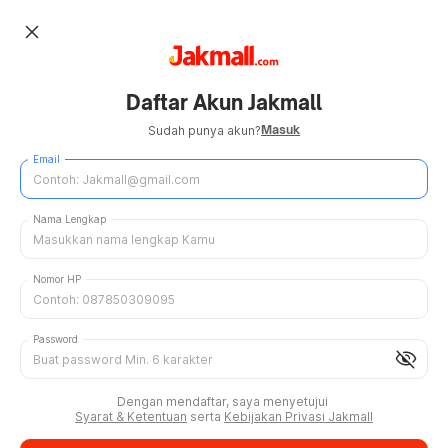
close
Daftar Akun Jakmall
Masuk
Sudah punya akun?
Email
Nama Lengkap
Nomor HP
Password
visibility_off
Dengan mendaftar, saya menyetujui
Syarat & Ketentuan
serta
Kebijakan Privasi Jakmall