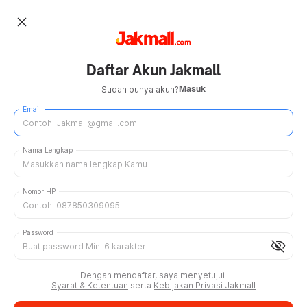
close
Daftar Akun Jakmall
Masuk
Sudah punya akun?
Email
Nama Lengkap
Nomor HP
Password
visibility_off
Dengan mendaftar, saya menyetujui
Syarat & Ketentuan
serta
Kebijakan Privasi Jakmall