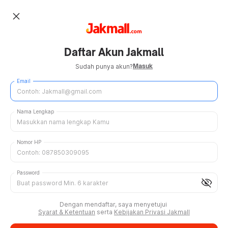
close
Daftar Akun Jakmall
Masuk
Sudah punya akun?
Email
Nama Lengkap
Nomor HP
Password
visibility_off
Dengan mendaftar, saya menyetujui
Syarat & Ketentuan
serta
Kebijakan Privasi Jakmall