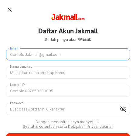
close
Daftar Akun Jakmall
Masuk
Sudah punya akun?
Email
Nama Lengkap
Nomor HP
Password
visibility_off
Dengan mendaftar, saya menyetujui
Syarat & Ketentuan
serta
Kebijakan Privasi Jakmall