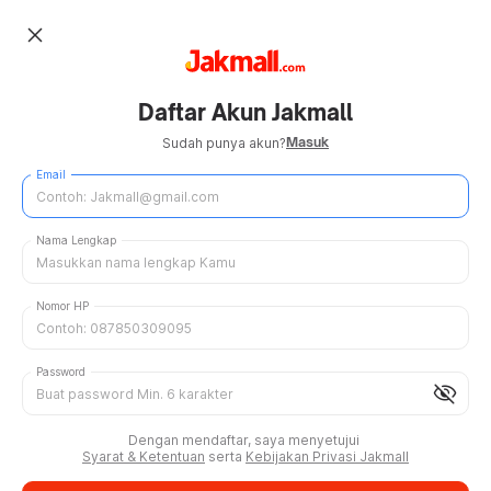
close
Daftar Akun Jakmall
Masuk
Sudah punya akun?
Email
Nama Lengkap
Nomor HP
Password
visibility_off
Dengan mendaftar, saya menyetujui
Syarat & Ketentuan
serta
Kebijakan Privasi Jakmall