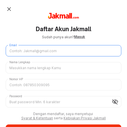
close
Daftar Akun Jakmall
Masuk
Sudah punya akun?
Email
Nama Lengkap
Nomor HP
Password
visibility_off
Dengan mendaftar, saya menyetujui
Syarat & Ketentuan
serta
Kebijakan Privasi Jakmall