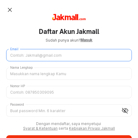
close
Daftar Akun Jakmall
Masuk
Sudah punya akun?
Email
Nama Lengkap
Nomor HP
Password
visibility_off
Dengan mendaftar, saya menyetujui
Syarat & Ketentuan
serta
Kebijakan Privasi Jakmall