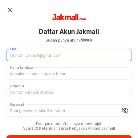
close
Daftar Akun Jakmall
Masuk
Sudah punya akun?
Email
Nama Lengkap
Nomor HP
Password
visibility_off
Dengan mendaftar, saya menyetujui
Syarat & Ketentuan
serta
Kebijakan Privasi Jakmall