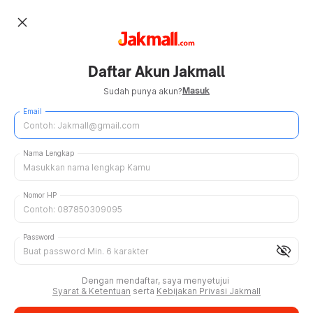
close
Daftar Akun Jakmall
Masuk
Sudah punya akun?
Email
Nama Lengkap
Nomor HP
Password
visibility_off
Dengan mendaftar, saya menyetujui
Syarat & Ketentuan
serta
Kebijakan Privasi Jakmall