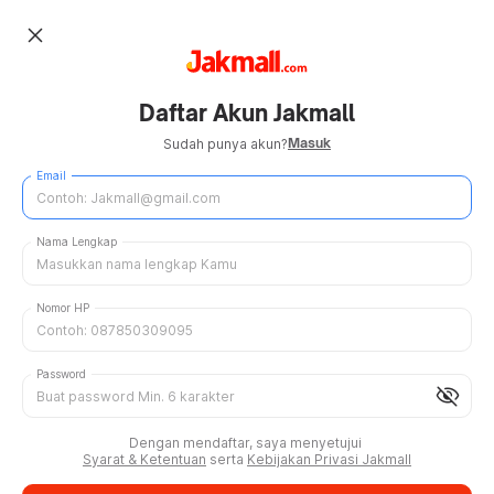
close
Daftar Akun Jakmall
Masuk
Sudah punya akun?
Email
Nama Lengkap
Nomor HP
Password
visibility_off
Dengan mendaftar, saya menyetujui
Syarat & Ketentuan
serta
Kebijakan Privasi Jakmall