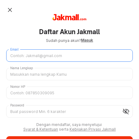
close
Daftar Akun Jakmall
Masuk
Sudah punya akun?
Email
Nama Lengkap
Nomor HP
Password
visibility_off
Dengan mendaftar, saya menyetujui
Syarat & Ketentuan
serta
Kebijakan Privasi Jakmall