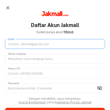
close
Daftar Akun Jakmall
Masuk
Sudah punya akun?
Email
Nama Lengkap
Nomor HP
Password
visibility_off
Dengan mendaftar, saya menyetujui
Syarat & Ketentuan
serta
Kebijakan Privasi Jakmall