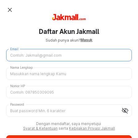
close
Daftar Akun Jakmall
Masuk
Sudah punya akun?
Email
Nama Lengkap
Nomor HP
Password
visibility_off
Dengan mendaftar, saya menyetujui
Syarat & Ketentuan
serta
Kebijakan Privasi Jakmall