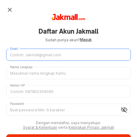
close
Daftar Akun Jakmall
Masuk
Sudah punya akun?
Email
Nama Lengkap
Nomor HP
Password
visibility_off
Dengan mendaftar, saya menyetujui
Syarat & Ketentuan
serta
Kebijakan Privasi Jakmall