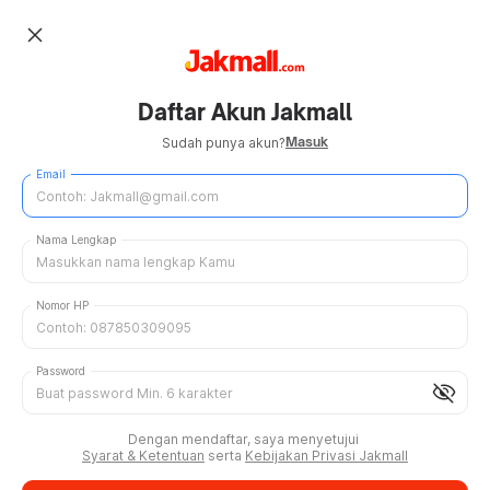
close
Daftar Akun Jakmall
Masuk
Sudah punya akun?
Email
Nama Lengkap
Nomor HP
Password
visibility_off
Dengan mendaftar, saya menyetujui
Syarat & Ketentuan
serta
Kebijakan Privasi Jakmall