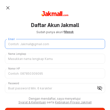
close
Daftar Akun Jakmall
Masuk
Sudah punya akun?
Email
Nama Lengkap
Nomor HP
Password
visibility_off
Dengan mendaftar, saya menyetujui
Syarat & Ketentuan
serta
Kebijakan Privasi Jakmall