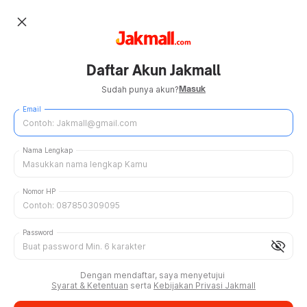
close
Daftar Akun Jakmall
Masuk
Sudah punya akun?
Email
Nama Lengkap
Nomor HP
Password
visibility_off
Dengan mendaftar, saya menyetujui
Syarat & Ketentuan
serta
Kebijakan Privasi Jakmall