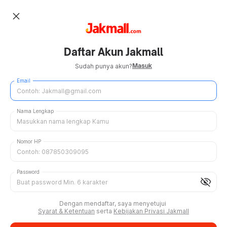
close
Daftar Akun Jakmall
Masuk
Sudah punya akun?
Email
Nama Lengkap
Nomor HP
Password
visibility_off
Dengan mendaftar, saya menyetujui
Syarat & Ketentuan
serta
Kebijakan Privasi Jakmall