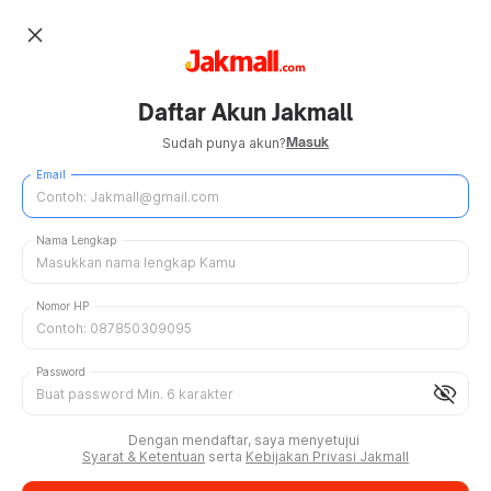
close
Daftar Akun Jakmall
Masuk
Sudah punya akun?
Email
Nama Lengkap
Nomor HP
Password
visibility_off
Dengan mendaftar, saya menyetujui
Syarat & Ketentuan
serta
Kebijakan Privasi Jakmall