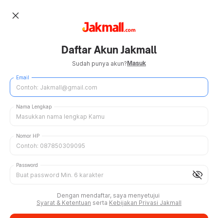
close
Daftar Akun Jakmall
Masuk
Sudah punya akun?
Email
Nama Lengkap
Nomor HP
Password
visibility_off
Dengan mendaftar, saya menyetujui
Syarat & Ketentuan
serta
Kebijakan Privasi Jakmall