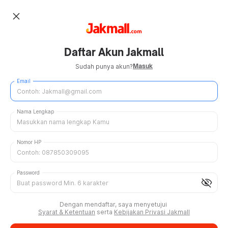
close
Daftar Akun Jakmall
Masuk
Sudah punya akun?
Email
Nama Lengkap
Nomor HP
Password
visibility_off
Dengan mendaftar, saya menyetujui
Syarat & Ketentuan
serta
Kebijakan Privasi Jakmall