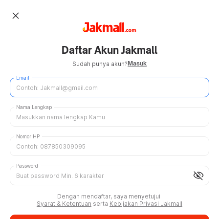
close
Daftar Akun Jakmall
Masuk
Sudah punya akun?
Email
Nama Lengkap
Nomor HP
Password
visibility_off
Dengan mendaftar, saya menyetujui
Syarat & Ketentuan
serta
Kebijakan Privasi Jakmall