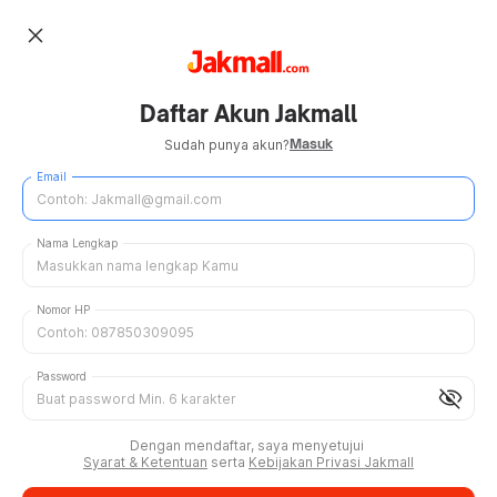
close
Daftar Akun Jakmall
Masuk
Sudah punya akun?
Email
Nama Lengkap
Nomor HP
Password
visibility_off
Dengan mendaftar, saya menyetujui
Syarat & Ketentuan
serta
Kebijakan Privasi Jakmall