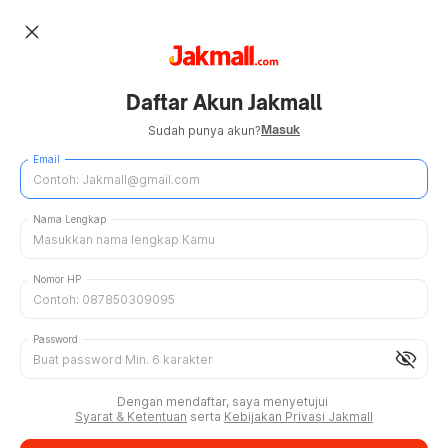
close
Daftar Akun Jakmall
Masuk
Sudah punya akun?
Email
Nama Lengkap
Nomor HP
Password
visibility_off
Dengan mendaftar, saya menyetujui
Syarat & Ketentuan
serta
Kebijakan Privasi Jakmall