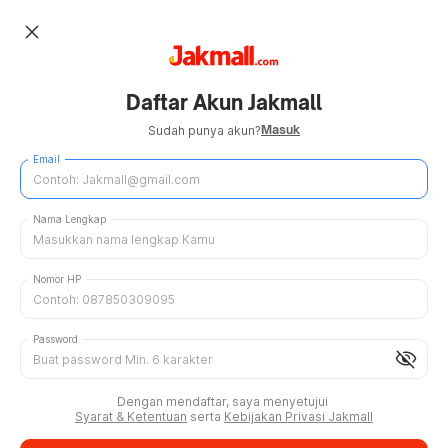
close
Daftar Akun Jakmall
Masuk
Sudah punya akun?
Email
Nama Lengkap
Nomor HP
Password
visibility_off
Dengan mendaftar, saya menyetujui
Syarat & Ketentuan
serta
Kebijakan Privasi Jakmall