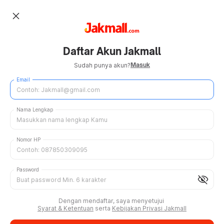
close
Daftar Akun Jakmall
Masuk
Sudah punya akun?
Email
Nama Lengkap
Nomor HP
Password
visibility_off
Dengan mendaftar, saya menyetujui
Syarat & Ketentuan
serta
Kebijakan Privasi Jakmall