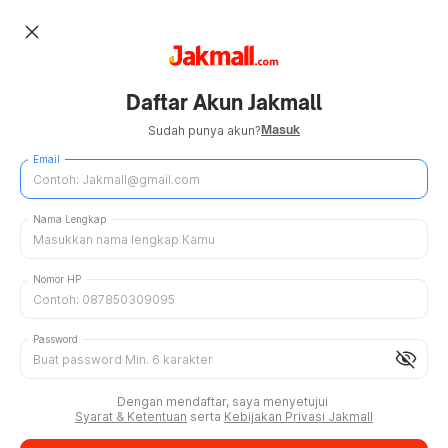
close
Daftar Akun Jakmall
Masuk
Sudah punya akun?
Email
Nama Lengkap
Nomor HP
Password
visibility_off
Dengan mendaftar, saya menyetujui
Syarat & Ketentuan
serta
Kebijakan Privasi Jakmall