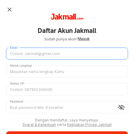
close
Daftar Akun Jakmall
Masuk
Sudah punya akun?
Email
Nama Lengkap
Nomor HP
Password
visibility_off
Dengan mendaftar, saya menyetujui
Syarat & Ketentuan
serta
Kebijakan Privasi Jakmall