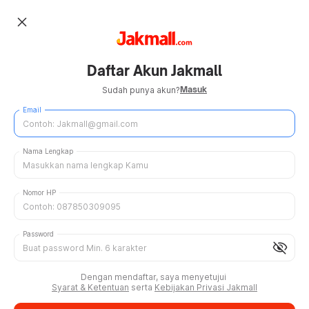
close
Daftar Akun Jakmall
Masuk
Sudah punya akun?
Email
Nama Lengkap
Nomor HP
Password
visibility_off
Dengan mendaftar, saya menyetujui
Syarat & Ketentuan
serta
Kebijakan Privasi Jakmall