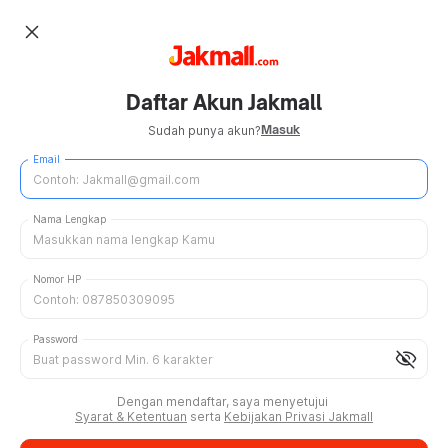
close
Daftar Akun Jakmall
Masuk
Sudah punya akun?
Email
Nama Lengkap
Nomor HP
Password
visibility_off
Dengan mendaftar, saya menyetujui
Syarat & Ketentuan
serta
Kebijakan Privasi Jakmall