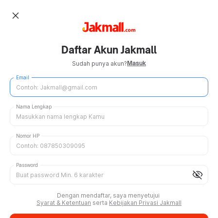
close
Daftar Akun Jakmall
Masuk
Sudah punya akun?
Email
Nama Lengkap
Nomor HP
Password
visibility_off
Dengan mendaftar, saya menyetujui
Syarat & Ketentuan
serta
Kebijakan Privasi Jakmall