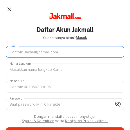
close
Daftar Akun Jakmall
Masuk
Sudah punya akun?
Email
Nama Lengkap
Nomor HP
Password
visibility_off
Dengan mendaftar, saya menyetujui
Syarat & Ketentuan
serta
Kebijakan Privasi Jakmall