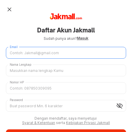
close
Daftar Akun Jakmall
Masuk
Sudah punya akun?
Email
Nama Lengkap
Nomor HP
Password
visibility_off
Dengan mendaftar, saya menyetujui
Syarat & Ketentuan
serta
Kebijakan Privasi Jakmall